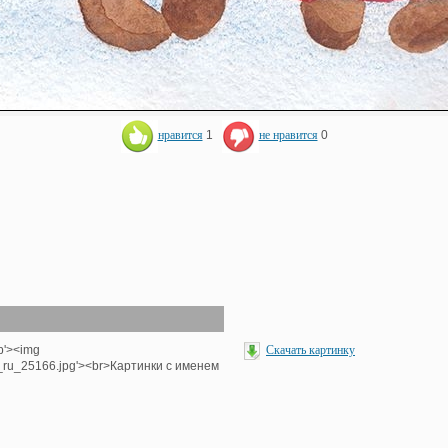
нравится
1
не нравится
0
hp'><img
Скачать картинку
e_ru_25166.jpg'><br>Картинки с именем