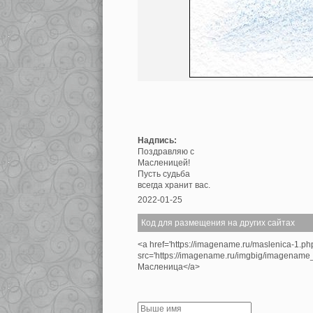
Надпись:
Поздравляю с
Масленицей!
Пусть судьба
всегда хранит вас.
2022-01-25
Код для размещения на других сайтах
<a href='https://imagename.ru/maslenica-1.p
src='https://imagename.ru/imgbig/imagenam
Масленица</a>