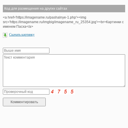
Код для размещения на других сайтах
<a href='https://imagename.ru/pashalnye-1.php'><img
src='https://imagename.ru/imgbig/imagename_ru_25354.jpg'><br>Картинки с
именем Пасха</a>
Скачать картинку