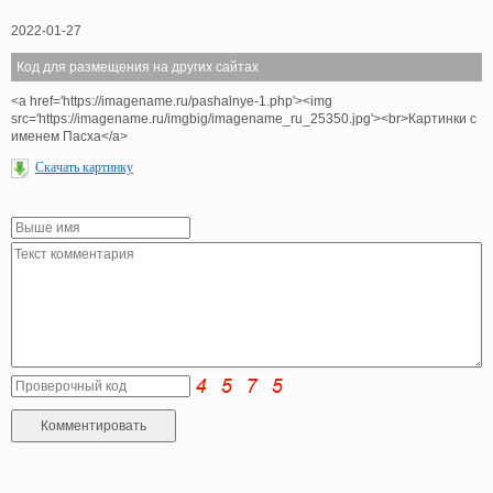
2022-01-27
Код для размещения на других сайтах
<a href='https://imagename.ru/pashalnye-1.php'><img
src='https://imagename.ru/imgbig/imagename_ru_25350.jpg'><br>Картинки с
именем Пасха</a>
Скачать картинку