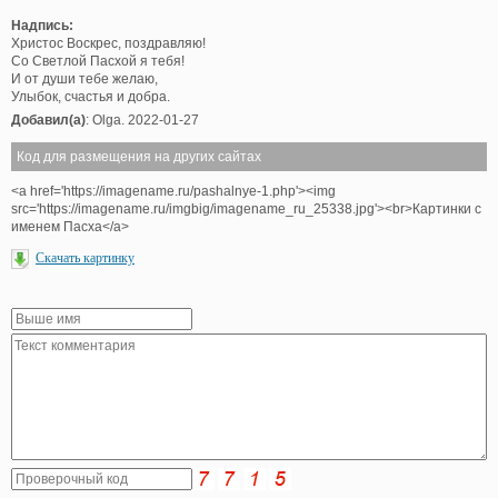
Надпись:
Христос Воскрес, поздравляю!
Со Светлой Пасхой я тебя!
И от души тебе желаю,
Улыбок, счастья и добра.
Добавил(а)
: Olga. 2022-01-27
Код для размещения на других сайтах
<a href='https://imagename.ru/pashalnye-1.php'><img
src='https://imagename.ru/imgbig/imagename_ru_25338.jpg'><br>Картинки с
именем Пасха</a>
Скачать картинку