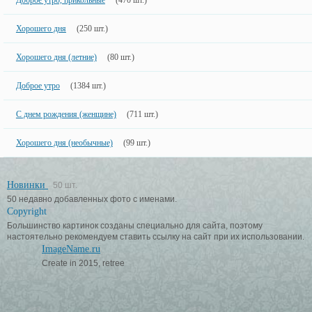
Доброе утро, прикольные
(470 шт.)
Хорошего дня
(250 шт.)
Хорошего дня (летние)
(80 шт.)
Доброе утро
(1384 шт.)
С днем рождения (женщине)
(711 шт.)
Хорошего дня (необычные)
(99 шт.)
Новинки
50 шт.
50 недавно добавленных фото с именами.
Copyright
Большинство картинок созданы специально для сайта, поэтому
настоятельно рекомендуем ставить ссылку на сайт при их использовании.
ImageName.ru
Create in 2015, retree