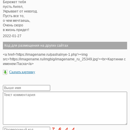
Бережет тебя
пусть Ангел,
Укрывает от невзгод.
Пусть все то,
о чем мечтаешь,
Очень скоро
в жизнь придет!
2022-01-27
Код для размещения на других сайтах
<a href='https://imagename.ru/pashalnye-1.php'><img
src='https://imagename.ru/imgbig/imagename_ru_25349.jpg'><br>Картинки с
именем Пасха</a>
Скачать картинку