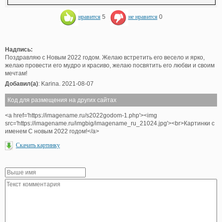
нравится
5
не нравится
0
Надпись:
Поздравляю с Новым 2022 годом. Желаю встретить его весело и ярко,
желаю провести его мудро и красиво, желаю посвятить его любви и своим
мечтам!
Добавил(а)
: Karina. 2021-08-07
Код для размещения на других сайтах
<a href='https://imagename.ru/s2022godom-1.php'><img
src='https://imagename.ru/imgbig/imagename_ru_21024.jpg'><br>Картинки с
именем С новым 2022 годом!</a>
Скачать картинку