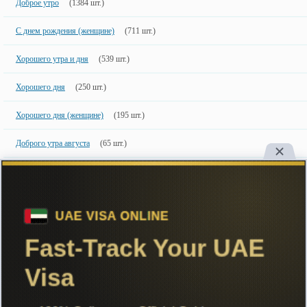
Доброе утро
(1384 шт.)
С днем рождения (женщине)
(711 шт.)
Хорошего утра и дня
(539 шт.)
Хорошего дня
(250 шт.)
Хорошего дня (женщине)
(195 шт.)
Доброго утра августа
(65 шт.)
С новым 2024 годом!
(452 шт.)
Новинки
50 шт.
50 недавно добавленных фото с именами.
Copyright
Большинство картинок созданы специально для сайта, поэтому
настоятельно рекомендуем ставить ссылку на сайт при их использовании.
ImageName.ru
Create in 2015, retree