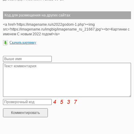
Код для размещения на других сайтах
<a href='https://imagename.ru/s2022godom-1.php'><img
src='https://imagename.ru/imgbig/imagename_ru_21667.jpg'><br>Картинки с
именем С новым 2022 годом!</a>
Скачать картинку