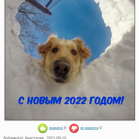
нравится
8
не нравится
0
Добавил(а): Анастасия . 2021-09-10