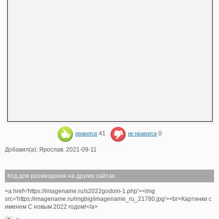
нравится
41
не нравится
0
Добавил(а): Ярослав. 2021-09-11
Код для размещения на других сайтах
<a href='https://imagename.ru/s2022godom-1.php'><img
src='https://imagename.ru/imgbig/imagename_ru_21780.jpg'><br>Картинки с
именем С новым 2022 годом!</a>