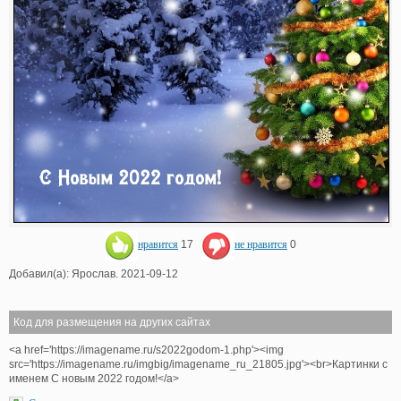
нравится
17
не нравится
0
Добавил(а): Ярослав. 2021-09-12
Код для размещения на других сайтах
<a href='https://imagename.ru/s2022godom-1.php'><img
src='https://imagename.ru/imgbig/imagename_ru_21805.jpg'><br>Картинки с
именем С новым 2022 годом!</a>