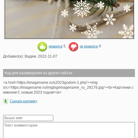
нравится
5
не нравится
0
Добавил(а): Вадим. 2022-11-07
Код для размещения на других сайтах
<a href='https://imagename.ru/s2023godom-1.php'><img
src='https://imagename.ru/imgbig/imagename_ru_28176.jpg'><br>Картинки с
именем С новым 2023 годом!</a>
Скачать картинку