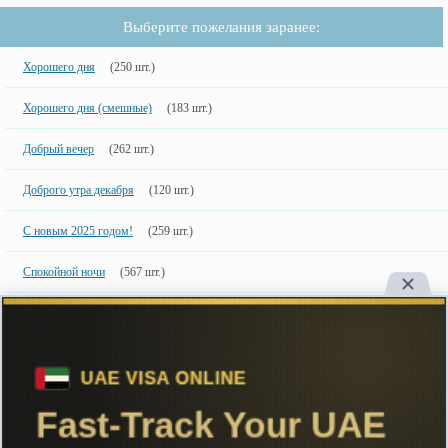
Выберите пожелания заранее:
Хорошего дня
(250 шт.)
Хорошего дня (смешные)
(183 шт.)
Добрый вечер
(262 шт.)
Доброго утра декабря
(120 шт.)
С новым 2025 годом!
(259 шт.)
Спокойной ночи
(567 шт.)
Доброе утро (летние)
(83 шт.)
Новинки
50 шт.
50 недавно добавленных фото с именами.
Copyright
Большинство картинок созданы специально для сайта, поэтому
настоятельно рекомендуем ставить ссылку на сайт при их использовании.