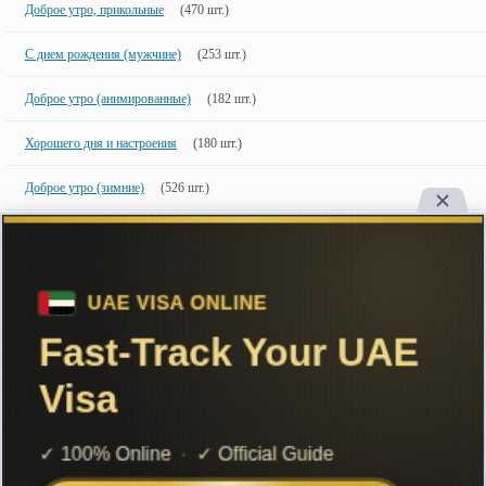
Доброе утро, прикольные
(470 шт.)
С днем рождения (мужчине)
(253 шт.)
Доброе утро (анимированные)
(182 шт.)
Хорошего дня и настроения
(180 шт.)
Доброе утро (зимние)
(526 шт.)
Доброе утро (летние)
(83 шт.)
Новинки
50 шт.
50 недавно добавленных фото с именами.
Copyright
Большинство картинок созданы специально для сайта, поэтому
настоятельно рекомендуем ставить ссылку на сайт при их использовании.
ImageName.ru
Create in 2015, retree