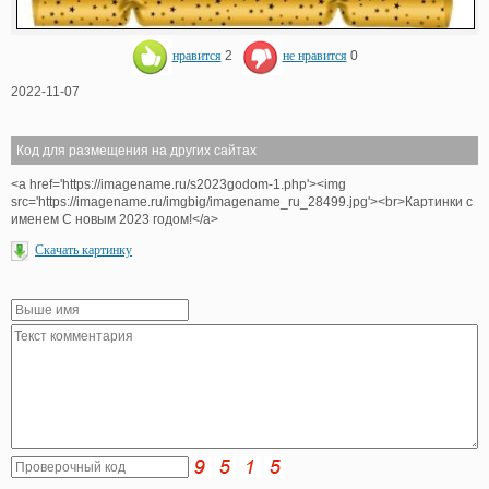
нравится
2
не нравится
0
2022-11-07
Код для размещения на других сайтах
<a href='https://imagename.ru/s2023godom-1.php'><img
src='https://imagename.ru/imgbig/imagename_ru_28499.jpg'><br>Картинки с
именем С новым 2023 годом!</a>
Скачать картинку