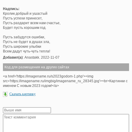
Надпись:
Кролик добрый и ушастый
Пусть успехи принесет,
Пусть раздарит всем нам счастье,
Будет пусть хорошим год.
Пусть забудутся ошибки,
Пусть не будет в душах зла,
Пусть широкие улыбки
Всем дадут чуть-чуть тепла!
Добавил(а)
: Anastakk. 2022-11-07
Код для размещения на других сайтах
<a href='https://imagename.ru/s2023godom-1.php'><img
src='https://imagename.ru/imgbig/imagename_ru_28345.jpg'><br>Картинки с
именем С новым 2023 годом!</a>
Скачать картинку