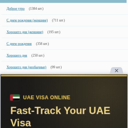
Доброе утро
(1384 шт.)
С днем рождения (женщине)
(711 шт.)
Хорошего дня (женщине)
(195 шт.)
С днем рождения
(358 шт.)
Хорошего дня
(250 шт.)
Хорошего дня (необычные)
(99 шт.)
Доброе утро, прикольные
(470 шт.)
Новинки
50 шт.
50 недавно добавленных фото с именами.
Copyright
Большинство картинок созданы специально для сайта, поэтому
настоятельно рекомендуем ставить ссылку на сайт при их использовании.
ImageName.ru