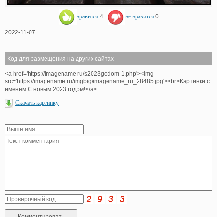
нравится
4
не нравится
0
2022-11-07
Код для размещения на других сайтах
<a href='https://imagename.ru/s2023godom-1.php'><img
src='https://imagename.ru/imgbig/imagename_ru_28485.jpg'><br>Картинки с
именем С новым 2023 годом!</a>
Скачать картинку