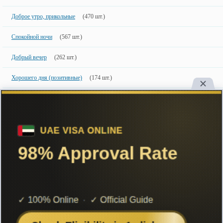
Доброе утро, прикольные
(470 шт.)
Спокойной ночи
(567 шт.)
Добрый вечер
(262 шт.)
Хорошего дня (позитивные)
(174 шт.)
С днем рождения (женщине)
(711 шт.)
Новинки
50 шт.
50 недавно добавленных фото с именами.
Copyright
Большинство картинок созданы специально для сайта, поэтому
настоятельно рекомендуем ставить ссылку на сайт при их использовании.
ImageName.ru
Create in 2015, retree