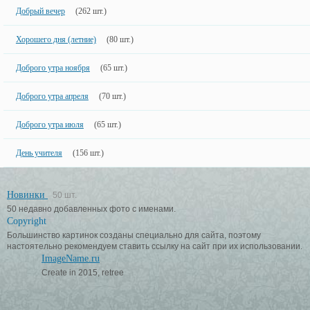
Добрый вечер
(262 шт.)
Хорошего дня (летние)
(80 шт.)
Доброго утра ноября
(65 шт.)
Доброго утра апреля
(70 шт.)
Доброго утра июля
(65 шт.)
День учителя
(156 шт.)
Новинки
50 шт.
50 недавно добавленных фото с именами.
Copyright
Большинство картинок созданы специально для сайта, поэтому
настоятельно рекомендуем ставить ссылку на сайт при их использовании.
ImageName.ru
Create in 2015, retree