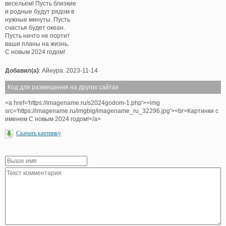
весельем! Пусть близкие
и родные будут рядом в
нужные минуты. Пусть
счастья будет океан.
Пусть ничто не портит
ваши планы на жизнь.
С новым 2024 годом!
Добавил(а)
: Айнура. 2023-11-14
Код для размещения на других сайтах
<a href='https://imagename.ru/s2024godom-1.php'><img
src='https://imagename.ru/imgbig/imagename_ru_32296.jpg'><br>Картинки с
именем С новым 2024 годом!</a>
Скачать картинку