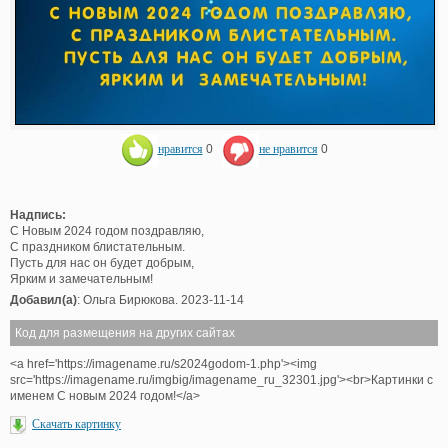
нравится
0
не нравится
0
Надпись:
С Новым 2024 годом поздравляю,
С праздником блистательным.
Пусть для нас он будет добрым,
Ярким и замечательным!
Добавил(а)
: Ольга Бирюкова. 2023-11-14
Код для размещения на других сайтах
<a href='https://imagename.ru/s2024godom-1.php'><img
src='https://imagename.ru/imgbig/imagename_ru_32301.jpg'><br>Картинки с
именем С новым 2024 годом!</a>
Скачать картинку