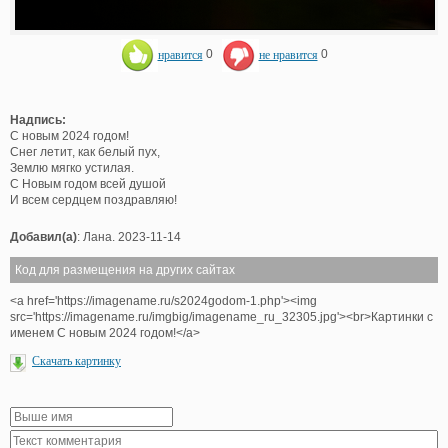
нравится
0
не нравится
0
Надпись:
С новым 2024 годом!
Снег летит, как белый пух,
Землю мягко устилая.
С Новым годом всей душой
И всем сердцем поздравляю!
Добавил(а)
: Лана. 2023-11-14
Код для размещения на других сайтах
<a href='https://imagename.ru/s2024godom-1.php'><img
src='https://imagename.ru/imgbig/imagename_ru_32305.jpg'><br>Картинки с
именем С новым 2024 годом!</a>
Скачать картинку