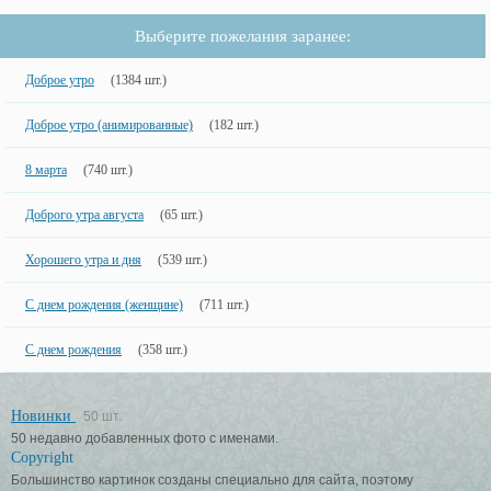
Выберите пожелания заранее:
Доброе утро
(1384 шт.)
Доброе утро (анимированные)
(182 шт.)
8 марта
(740 шт.)
Доброго утра августа
(65 шт.)
Хорошего утра и дня
(539 шт.)
С днем рождения (женщине)
(711 шт.)
С днем рождения
(358 шт.)
Новинки
50 шт.
50 недавно добавленных фото с именами.
Copyright
Большинство картинок созданы специально для сайта, поэтому