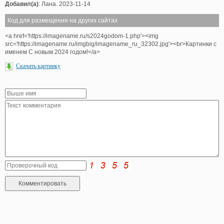
Добавил(а)
: Лана. 2023-11-14
Код для размещения на других сайтах
<a href='https://imagename.ru/s2024godom-1.php'><img
src='https://imagename.ru/imgbig/imagename_ru_32302.jpg'><br>Картинки с
именем С новым 2024 годом!</a>
Скачать картинку