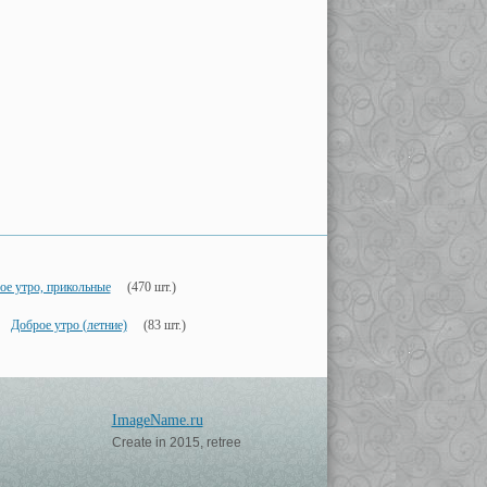
ое утро, прикольные
(470 шт.)
Доброе утро (летние)
(83 шт.)
ImageName.ru
Create in 2015, retree