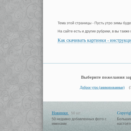
Тема этой страницы - Пусть утро зимы буде
На сайте есть и другие рубрики, в вы такж
Как скачивать картинки - инструкц
Выберите пожелания за
Доброе утро (анимированные)
(
Новинки
Copyrig
50 шт.
50 недавно добавленных фото с
Большин
именами.
настоят