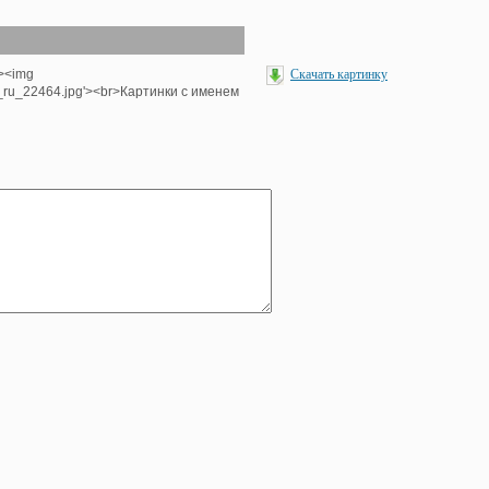
'><img
Скачать картинку
e_ru_22464.jpg'><br>Картинки с именем