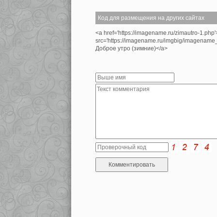
Код для размещения на других сайтах
<a href='https://imagename.ru/zimautro-1.php
src='https://imagename.ru/imgbig/imagenam
Доброе утро (зимние)</a>