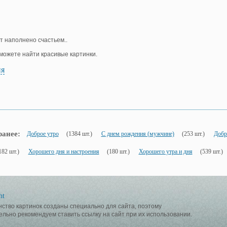
т наполнено счастьем..
е можете найти красивые картинки.
ия
ранее:
Доброе утро
(1384 шт.)
С днем рождения (мужчине)
(253 шт.)
Добр
182 шт.)
Хорошего дня и настроения
(180 шт.)
Хорошего утра и дня
(539 шт.)
ht
ство картинок созданы специально для сайта, поэтому
ельно рекомендуем ставить ссылку на сайт при их использовании.