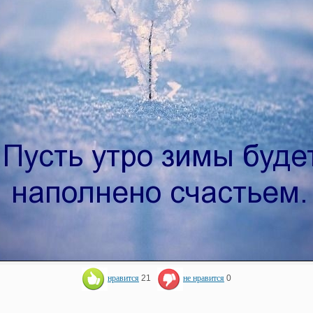
нравится
21
не нравится
0