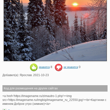
нравится
8
не нравится
0
Добавил(а): Ярослав. 2021-10-23
Код для размещения на других сайтах
<a href='https://imagename.ru/zimautro-1.php'><img
src='https://imagename.ru/imgbig/imagename_ru_22550.jpg'><br>Картинки с
именем Доброе утро (зимние)</a>