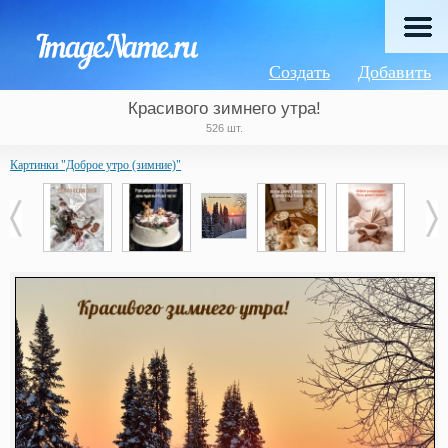
Создать
Добавить
Красивого зимнего утра!
526 шт.
Картинки "Доброе утро (зимние)"