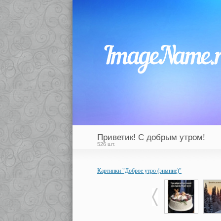
Приветик! С добрым утром!
526 шт.
Картинки "Доброе утро (зимние)"