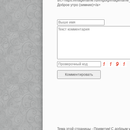
src='https://imagename.ru/imgbig/imagenam
Доброе утро (зимние)</a>
Тема этой страницы - Приветик! С добрым у