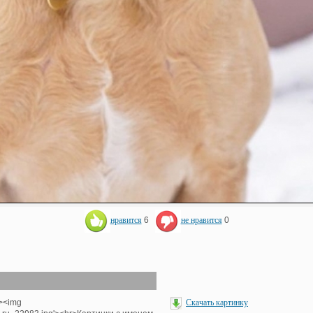
нравится
6
не нравится
0
'><img
Скачать картинку