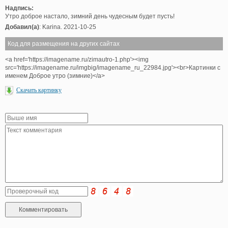
Надпись:
Утро доброе настало, зимний день чудесным будет пусть!
Добавил(а)
: Karina. 2021-10-25
Код для размещения на других сайтах
<a href='https://imagename.ru/zimautro-1.php'><img
src='https://imagename.ru/imgbig/imagename_ru_22984.jpg'><br>Картинки с
именем Доброе утро (зимние)</a>
Скачать картинку