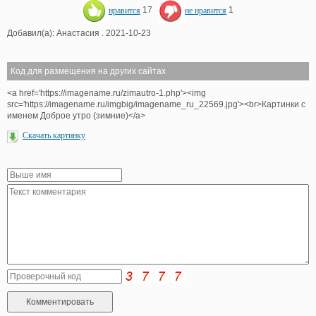
нравится
17
не нравится
1
Добавил(а): Анастасия . 2021-10-23
Код для размещения на других сайтах
<a href='https://imagename.ru/zimautro-1.php'><img
src='https://imagename.ru/imgbig/imagename_ru_22569.jpg'><br>Картинки с
именем Доброе утро (зимние)</a>
Скачать картинку