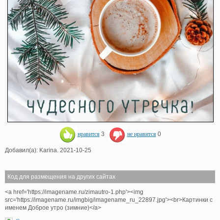
нравится
3
не нравится
0
Добавил(а): Karina. 2021-10-25
Код для размещения на других сайтах
<a href='https://imagename.ru/zimautro-1.php'><img
src='https://imagename.ru/imgbig/imagename_ru_22897.jpg'><br>Картинки с
именем Доброе утро (зимние)</a>