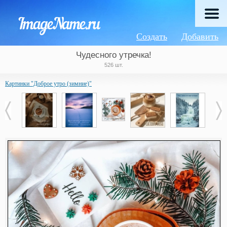
Создать
Добавить
Чудесного утречка!
526 шт.
Картинки "Доброе утро (зимние)"