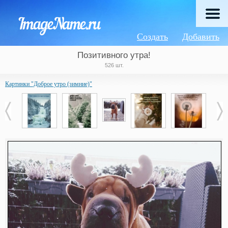
Создать
Добавить
Позитивного утра!
526 шт.
Картинки "Доброе утро (зимние)"