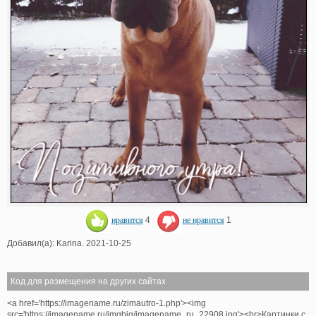
нравится
4
не нравится
1
Добавил(а): Karina. 2021-10-25
Код для размещения на других сайтах
<a href='https://imagename.ru/zimautro-1.php'><img
src='https://imagename.ru/imgbig/imagename_ru_22908.jpg'><br>Картинки с