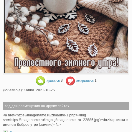
нравится
8
не нравится
1
Добавил(а): Karina. 2021-10-25
Код для размещения на других сайтах
<a href='https://imagename.ru/zimautro-1.php'><img
src='https://imagename.ru/imgbig/imagename_ru_22885.jpg'><br>Картинки с
именем Доброе утро (зимние)</a>