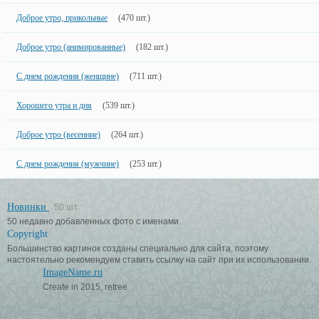
Доброе утро, прикольные
(470 шт.)
Доброе утро (анимированные)
(182 шт.)
С днем рождения (женщине)
(711 шт.)
Хорошего утра и дня
(539 шт.)
Доброе утро (весенние)
(264 шт.)
С днем рождения (мужчине)
(253 шт.)
Новинки
50 шт.
50 недавно добавленных фото с именами.
Copyright
Большинство картинок созданы специально для сайта, поэтому
настоятельно рекомендуем ставить ссылку на сайт при их использовании.
ImageName.ru
Create in 2015, retree