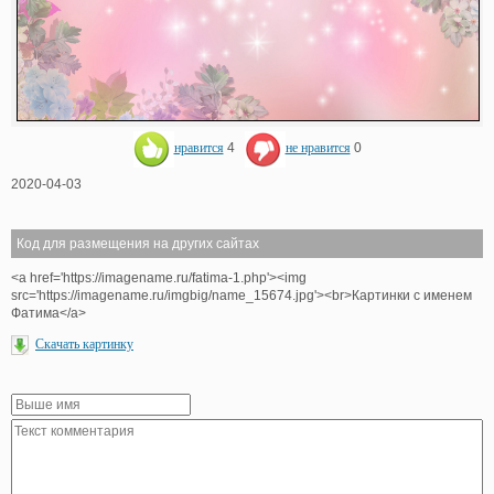
нравится
4
не нравится
0
2020-04-03
Код для размещения на других сайтах
<a href='https://imagename.ru/fatima-1.php'><img
src='https://imagename.ru/imgbig/name_15674.jpg'><br>Картинки с именем
Фатима</a>
Скачать картинку