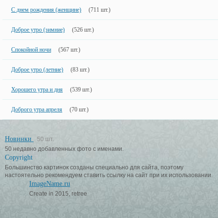
С днем рождения (женщине)
(711 шт.)
Доброе утро (зимние)
(526 шт.)
Спокойной ночи
(567 шт.)
Доброе утро (летние)
(83 шт.)
Хорошего утра и дня
(539 шт.)
Доброго утра апреля
(70 шт.)
Новинки
50 шт.
50 недавно добавленных фото с именами.
Copyright
Большинство картинок созданы специально для сайта, поэтому
настоятельно рекомендуем ставить ссылку на сайт при их использовании.
ImageName.ru
Create in 2015, retree