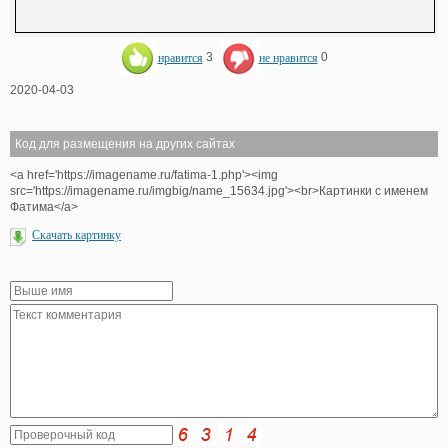
нравится
3
не нравится
0
2020-04-03
Код для размещения на других сайтах
<a href='https://imagename.ru/fatima-1.php'><img
src='https://imagename.ru/imgbig/name_15634.jpg'><br>Картинки с именем
Фатима</a>
Скачать картинку