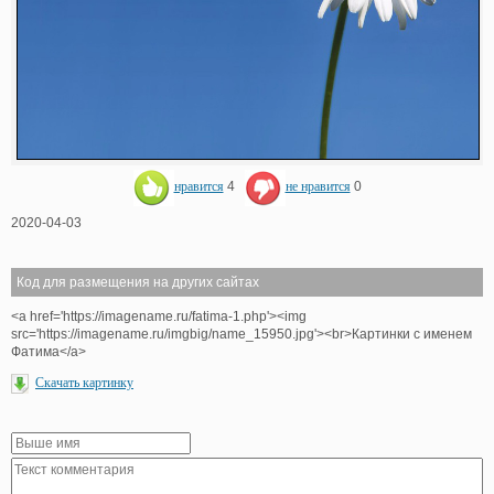
нравится
4
не нравится
0
2020-04-03
Код для размещения на других сайтах
<a href='https://imagename.ru/fatima-1.php'><img
src='https://imagename.ru/imgbig/name_15950.jpg'><br>Картинки с именем
Фатима</a>
Скачать картинку