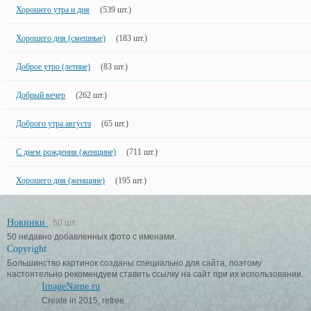
Хорошего утра и дня
(539 шт.)
Хорошего дня (смешные)
(183 шт.)
Доброе утро (летние)
(83 шт.)
Добрый вечер
(262 шт.)
Доброго утра августа
(65 шт.)
С днем рождения (женщине)
(711 шт.)
Хорошего дня (женщине)
(195 шт.)
Новинки
50 шт.
50 недавно добавленных фото с именами.
Copyright
Большинство картинок созданы специально для сайта, поэтому
настоятельно рекомендуем ставить ссылку на сайт при их использовании.
ImageName.ru
Create in 2015, retree