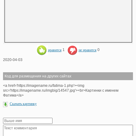
нравится
1
не нравится
0
2020-04-03
Код для размещения на других сайтах
<a href='https://imagename.ru/fatima-1.php'><img
src='https://imagename.ru/imgbig/14547.jpg'><br>Картинки с именем
Фатима</a>
Скачать картинку