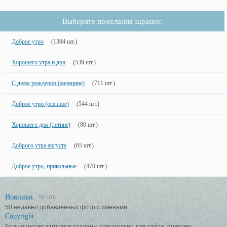
Выберите пожелания заранее:
Доброе утро
(1384 шт.)
Хорошего утра и дня
(539 шт.)
С днем рождения (женщине)
(711 шт.)
Доброе утро (осенние)
(544 шт.)
Хорошего дня (летние)
(80 шт.)
Доброго утра августа
(65 шт.)
Доброе утро, прикольные
(470 шт.)
Новинки
50 шт.
50 недавно добавленных фото с именами.
Copyright
Большинство картинок созданы специально для сайта, поэтому