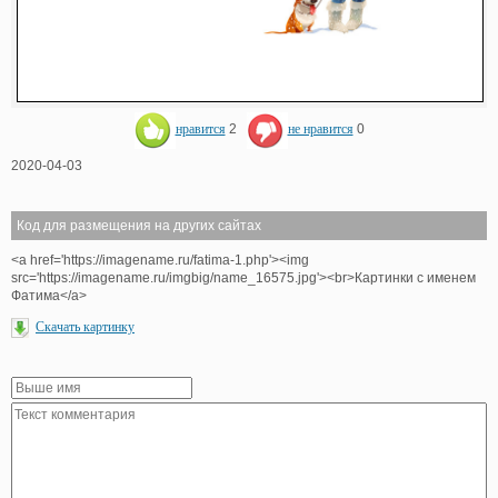
нравится
2
не нравится
0
2020-04-03
Код для размещения на других сайтах
<a href='https://imagename.ru/fatima-1.php'><img
src='https://imagename.ru/imgbig/name_16575.jpg'><br>Картинки с именем
Фатима</a>
Скачать картинку