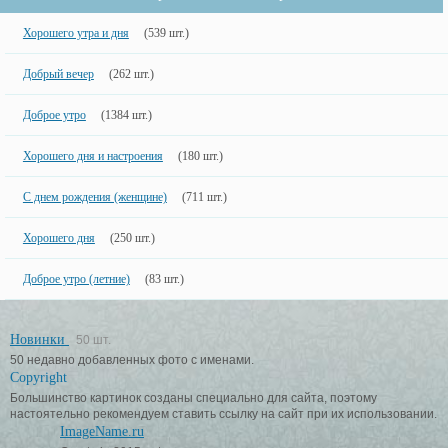
Хорошего утра и дня
(539 шт.)
Добрый вечер
(262 шт.)
Доброе утро
(1384 шт.)
Хорошего дня и настроения
(180 шт.)
С днем рождения (женщине)
(711 шт.)
Хорошего дня
(250 шт.)
Доброе утро (летние)
(83 шт.)
Новинки
50 шт.
50 недавно добавленных фото с именами.
Copyright
Большинство картинок созданы специально для сайта, поэтому
настоятельно рекомендуем ставить ссылку на сайт при их использовании.
ImageName.ru