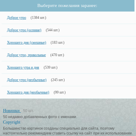
Выберите пожелания заранее:
Доброе утро
(1384 шт.)
Доброе утро (осенние)
(544 шт.)
Хорошего дня (смешные)
(183 шт.)
Доброе утро, прикольные
(470 шт.)
Хорошего утра и дня
(539 шт.)
Доброе утро (необычные)
(245 шт.)
Хорошего дня (необычные)
(99 шт.)
Новинки
50 шт.
50 недавно добавленных фото с именами.
Copyright
Большинство картинок созданы специально для сайта, поэтому
настоятельно рекомендуем ставить ссылку на сайт при их использовании.