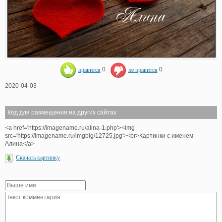
нравится
0
не нравится
0
2020-04-03
Код для размещения на других сайтах
<a href='https://imagename.ru/alina-1.php'><img
src='https://imagename.ru/imgbig/12725.jpg'><br>Картинки с именем
Алина</a>
Скачать картинку