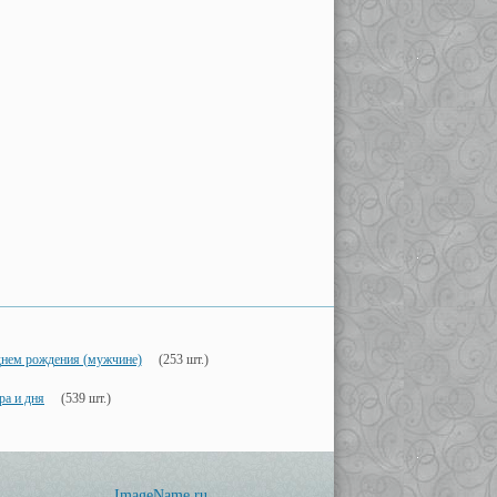
днем рождения (мужчине)
(253 шт.)
ра и дня
(539 шт.)
ImageName.ru