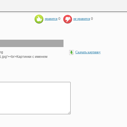
нравится
0
не нравится
0
mg
Скачать картинку
1.jpg'><br>Картинки с именем