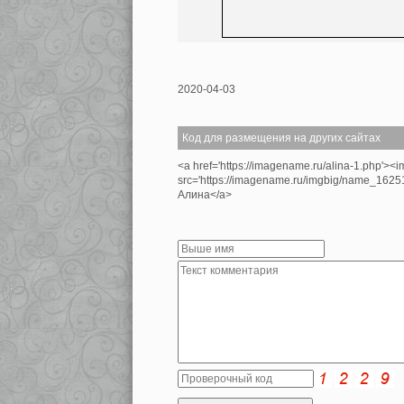
2020-04-03
Код для размещения на других сайтах
<a href='https://imagename.ru/alina-1.php'><i
src='https://imagename.ru/imgbig/name_1625
Алина</a>