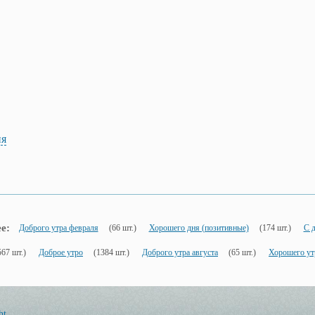
ия
е:
Доброго утра февраля
(66 шт.)
Хорошего дня (позитивные)
(174 шт.)
С 
567 шт.)
Доброе утро
(1384 шт.)
Доброго утра августа
(65 шт.)
Хорошего ут
ht