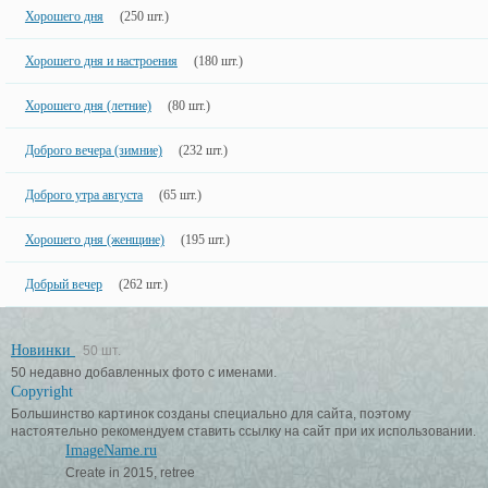
Хорошего дня
(250 шт.)
Хорошего дня и настроения
(180 шт.)
Хорошего дня (летние)
(80 шт.)
Доброго вечера (зимние)
(232 шт.)
Доброго утра августа
(65 шт.)
Хорошего дня (женщине)
(195 шт.)
Добрый вечер
(262 шт.)
Новинки
50 шт.
50 недавно добавленных фото с именами.
Copyright
Большинство картинок созданы специально для сайта, поэтому
настоятельно рекомендуем ставить ссылку на сайт при их использовании.
ImageName.ru
Create in 2015, retree