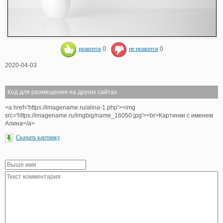
нравится
0
не нравится
0
2020-04-03
Код для размещения на других сайтах
<a href='https://imagename.ru/alina-1.php'><img
src='https://imagename.ru/imgbig/name_16050.jpg'><br>Картинки с именем
Алина</a>
Скачать картинку