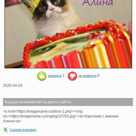
нравится
1
не нравится
0
2020-04-03
Код для размещения на других сайтах
<a href='https://imagename.ru/alina-1.php'><img
src='https://imagename.ru/imgbig/10783.jpg'><br>Картинки с именем
Алина</a>
Скачать картинку