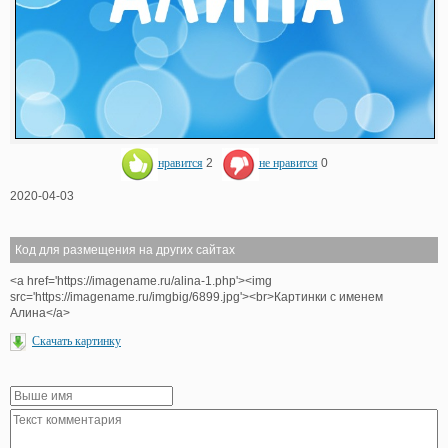
нравится
2
не нравится
0
2020-04-03
Код для размещения на других сайтах
<a href='https://imagename.ru/alina-1.php'><img
src='https://imagename.ru/imgbig/6899.jpg'><br>Картинки с именем
Алина</a>
Скачать картинку