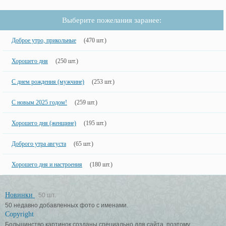
Выберите пожелания заранее:
Доброе утро, прикольные
(470 шт.)
Хорошего дня
(250 шт.)
С днем рождения (мужчине)
(253 шт.)
С новым 2025 годом!
(259 шт.)
Хорошего дня (женщине)
(195 шт.)
Доброго утра августа
(65 шт.)
Хорошего дня и настроения
(180 шт.)
Новинки
50 шт.
50 недавно добавленных фото с именами.
Copyright
Большинство картинок созданы специально для сайта, поэтому