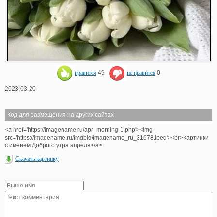
нравится
49
не нравится
0
2023-03-20
Код для размещения на других сайтах
<a href='https://imagename.ru/apr_morning-1.php'><img
src='https://imagename.ru/imgbig/imagename_ru_31678.jpeg'><br>Картинки
с именем Доброго утра апреля</a>
Скачать картинку