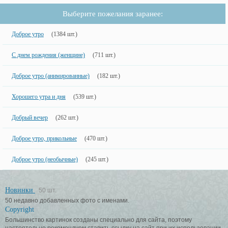
Выберите пожелания заранее:
Доброе утро
(1384 шт.)
С днем рождения (женщине)
(711 шт.)
Доброе утро (анимированные)
(182 шт.)
Хорошего утра и дня
(539 шт.)
Добрый вечер
(262 шт.)
Доброе утро, прикольные
(470 шт.)
Доброе утро (необычные)
(245 шт.)
Новинки
50 шт.
50 недавно добавленных фото с именами.
Copyright
Большинство картинок созданы специально для сайта, поэтому
настоятельно рекомендуем ставить ссылку на сайт при их использовании.