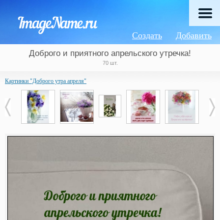
Создать
Добавить
Доброго и приятного апрельского утречка!
70 шт.
Картинки "Доброго утра апреля"