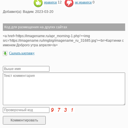
нравится
12
не нравится
0
Добавил(а): Вадим. 2023-03-20
Код для размещения на других сайтах
<a href='https://imagename.ru/apr_morning-1.php'><img
src='https://imagename.ru/imgbig/imagename_ru_31685.jpg'><br>Картинки с
именем Доброго утра апреля</a>
Скачать картинку