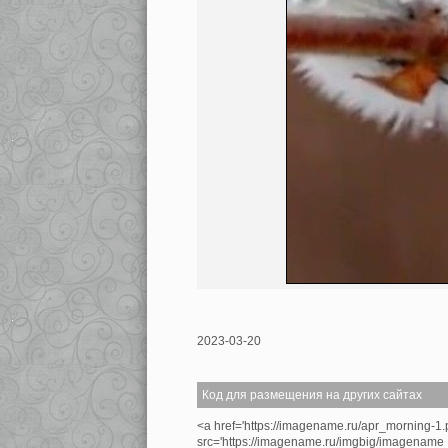
2023-03-20
Код для размещения на других сайтах
<a href='https://imagename.ru/apr_morning-1
src='https://imagename.ru/imgbig/imagenam