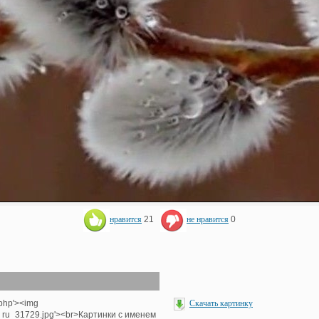
нравится
21
не нравится
0
.php'><img
Скачать картинку
e_ru_31729.jpg'><br>Картинки с именем