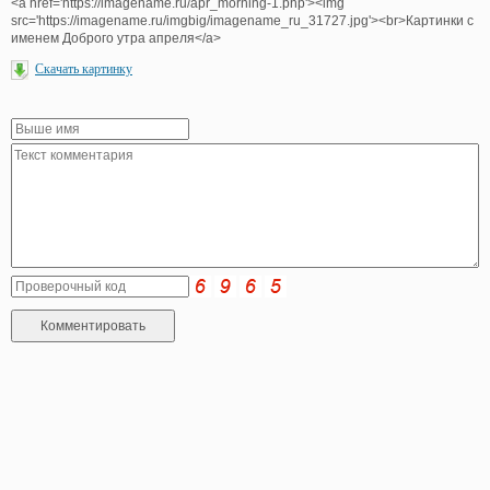
<a href='https://imagename.ru/apr_morning-1.php'><img
src='https://imagename.ru/imgbig/imagename_ru_31727.jpg'><br>Картинки с
именем Доброго утра апреля</a>
Скачать картинку