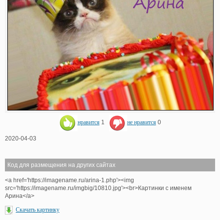
нравится
1
не нравится
0
2020-04-03
Код для размещения на других сайтах
<a href='https://imagename.ru/arina-1.php'><img
src='https://imagename.ru/imgbig/10810.jpg'><br>Картинки с именем
Арина</a>
Скачать картинку