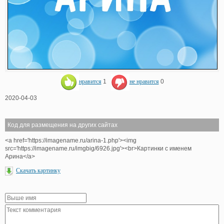
нравится
1
не нравится
0
2020-04-03
Код для размещения на других сайтах
<a href='https://imagename.ru/arina-1.php'><img
src='https://imagename.ru/imgbig/6926.jpg'><br>Картинки с именем
Арина</a>
Скачать картинку