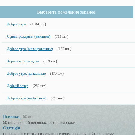
Выберите пожелания заранее:
Доброе утро
(1384 шт.)
С днем рождения (женщине)
(711 шт.)
Доброе утро (анимированные)
(182 шт.)
Хорошего утра и дня
(539 шт.)
Доброе утро, прикольные
(470 шт.)
Добрый вечер
(262 шт.)
Доброе утро (необычные)
(245 шт.)
Новинки
50 шт.
50 недавно добавленных фото с именами.
Copyright
Большинство картинок созданы специально для сайта, поэтому