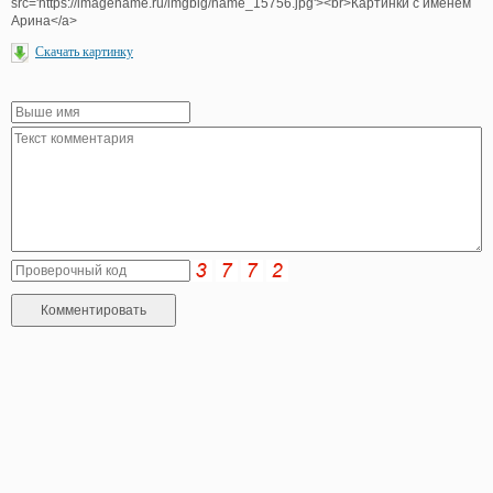
src='https://imagename.ru/imgbig/name_15756.jpg'><br>Картинки с именем
Арина</a>
Скачать картинку