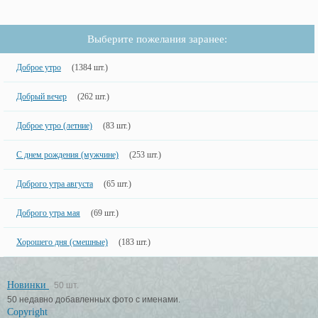
Выберите пожелания заранее:
Доброе утро
(1384 шт.)
Добрый вечер
(262 шт.)
Доброе утро (летние)
(83 шт.)
С днем рождения (мужчине)
(253 шт.)
Доброго утра августа
(65 шт.)
Доброго утра мая
(69 шт.)
Хорошего дня (смешные)
(183 шт.)
Новинки
50 шт.
50 недавно добавленных фото с именами.
Copyright