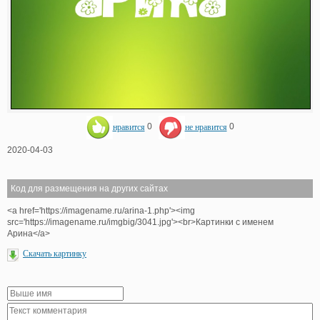
нравится
0
не нравится
0
2020-04-03
Код для размещения на других сайтах
<a href='https://imagename.ru/arina-1.php'><img
src='https://imagename.ru/imgbig/3041.jpg'><br>Картинки с именем
Арина</a>
Скачать картинку