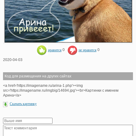
нравится
0
не нравится
0
2020-04-03
Код для размещения на других сайтах
<a href='https://imagename.ru/arina-1.php'><img
src='https://imagename.ru/imgbig/14694.jpg'><br>Картинки с именем
Арина</a>
Скачать картинку