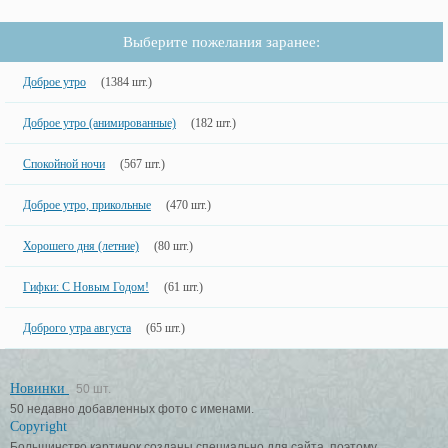
Выберите пожелания заранее:
Доброе утро
(1384 шт.)
Доброе утро (анимированные)
(182 шт.)
Спокойной ночи
(567 шт.)
Доброе утро, прикольные
(470 шт.)
Хорошего дня (летние)
(80 шт.)
Гифки: С Новым Годом!
(61 шт.)
Доброго утра августа
(65 шт.)
Новинки
50 шт.
50 недавно добавленных фото с именами.
Copyright
Большинство картинок созданы специально для сайта, поэтому