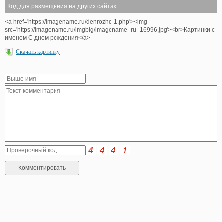
Код для размещения на других сайтах
<a href='https://imagename.ru/denrozhd-1.php'><img
src='https://imagename.ru/imgbig/imagename_ru_16996.jpg'><br>Картинки с
именем С днем рождения</a>
Скачать картинку