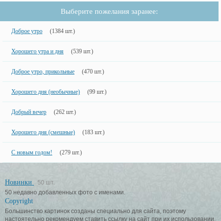
Выберите пожелания заранее:
Доброе утро
(1384 шт.)
Хорошего утра и дня
(539 шт.)
Доброе утро, прикольные
(470 шт.)
Хорошего дня (необычные)
(99 шт.)
Добрый вечер
(262 шт.)
Хорошего дня (смешные)
(183 шт.)
С новым годом!
(279 шт.)
Новинки
50 шт.
50 недавно добавленных фото с именами.
Copyright
Большинство картинок созданы специально для сайта, поэтому
настоятельно рекомендуем ставить ссылку на сайт при их использовании.