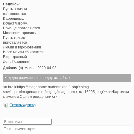
Надпись:
Пусть в жизни
всё меняется
К хорошему,
к счастливому,
Почаще повторяются
Мгновения красивые!
Пусть только
прибавляется
Любви и вдохновения!
И все мечты сбываются
В прекрасный
День Рождения!
Добавил(а)
: Алина. 2020-04-03
Код для размещения на других сайтах
<a href='https://imagename.ru/denrozhd-1.php'><img
src='https://imagename.ru/imgbig/imagename_ru_16905.jpeg'><br>Картинки
с именем С днем рождения</a>
Скачать картинку