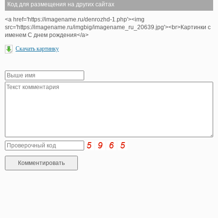
Код для размещения на других сайтах
<a href='https://imagename.ru/denrozhd-1.php'><img
src='https://imagename.ru/imgbig/imagename_ru_20639.jpg'><br>Картинки с
именем С днем рождения</a>
Скачать картинку