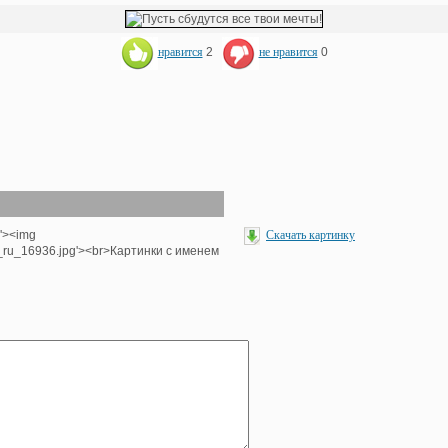
нравится
2
не нравится
0
p'><img
Скачать картинку
e_ru_16936.jpg'><br>Картинки с именем