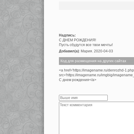
Надпись:
С ДНЕМ РОЖДЕНИЯ!
Пусть сбудутся все твои мечты!
Добавил(а)
: Мария. 2020-04-03
Код для размещения на других сайтах
<a href='https://imagename.ru/denrozhd-1.ph
src='https://imagename.ru/imgbig/imagenam
С днем рождения</a>