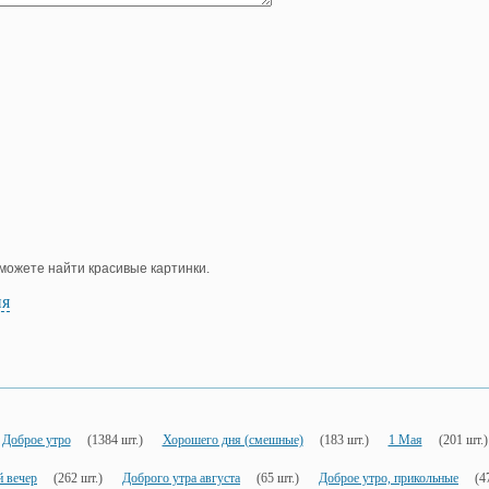
е можете найти красивые картинки.
ия
Доброе утро
(1384 шт.)
Хорошего дня (смешные)
(183 шт.)
1 Мая
(201 шт.)
 вечер
(262 шт.)
Доброго утра августа
(65 шт.)
Доброе утро, прикольные
(4