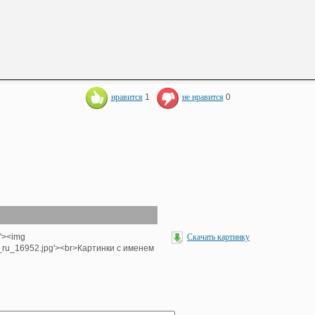
нравится
1
не нравится
0
p'><img
Скачать картинку
e_ru_16952.jpg'><br>Картинки с именем